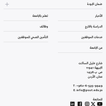
ضمان الجودة
الأخبار
تعلم بالجامعة
الدراسة بالخارج
وظائف
خدمات الموظفين
التأمين الصحي للموظفين
عن الجامعة
شارع خليل الساكت
الجبيهة 11941
ص. ب 1438
عمان، الأردن
T: +962-6-535-9949
E: info@psut.edu.jo
للمتابعة