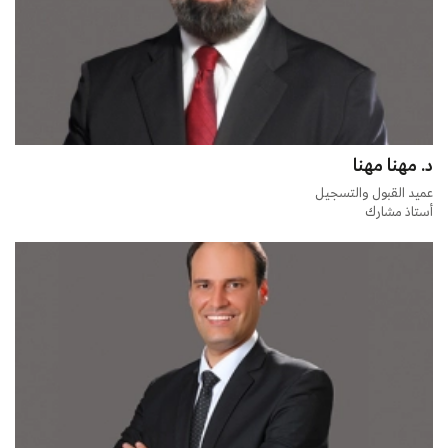
د. مهنا مهنا
عميد القبول والتسجيل
أستاذ مشارك