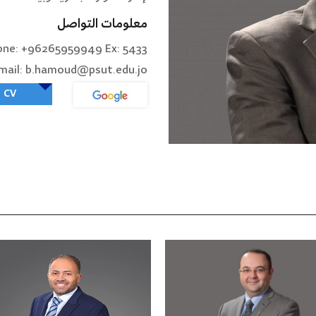
معلومات التواصل
one: +96265959949 Ex: 5433
mail: b.hamoud@psut.edu.jo
CV