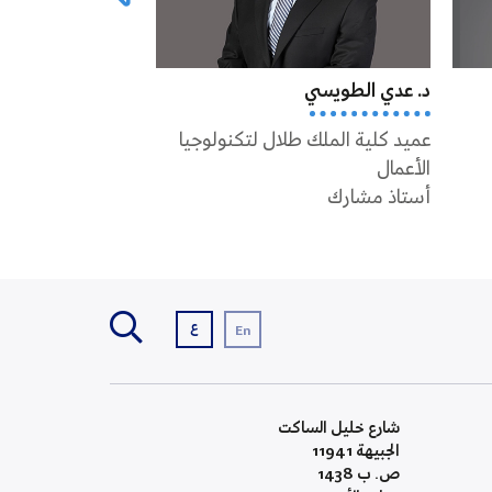
د. عدي الطويسي
د. جورج سمور
عميد كلية الملك طلال لتكنولوجيا
أستاذ مشارك
الأعمال
أستاذ مشارك
ع
En
شارع خليل الساكت
الجبيهة 11941
ص. ب 1438