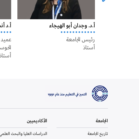
أ.د. وجدان أبو الهيجاء
أ.د أ
رئيس الجامعة
عميد 
أستاذ
الحوس
أستاذ
الجامعة
الأكاديميين
تاريخ الجامعة
الدراسات العليا والبحث العلمي