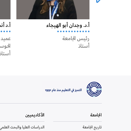
أ.د. وجدان أبو الهيجاء
أ.د أ
رئيس الجامعة
عميد 
أستاذ
الحوس
أستاذ
الجامعة
الأكاديميين
تاريخ الجامعة
الدراسات العليا والبحث العلمي