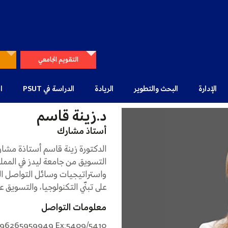
التقويم الجامعي
الإدارة
البحث والتطوير
الريادة
الدراسة في PSUT
ا
د.زينة قاسم
أستاذ مشارك
الدكتورة زينة قاسم أستاذة مشارك
التسويق من جامعة ليدز في المم
واستراتيجيات وسائل التواصل الا
على تبنّي التكنولوجيا، والتسويق 
معلومات التواصل
+96265959949 Ex:5409/5410