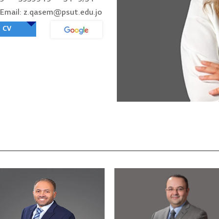
Email: z.qasem@psut.edu.jo
CV