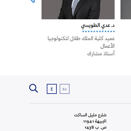
د. عدي الطويسي
د. جورج سمور
عميد كلية الملك طلال لتكنولوجيا
أستاذ مشارك
الأعمال
أستاذ مشارك
ع
En
شارع خليل الساكت
الجبيهة 11941
ص. ب 1438