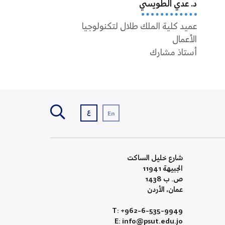
د. عدي الطويسي
د. جورج سمور
عميد كلية الملك طلال لتكنولوجيا
أستاذ مشارك
الأعمال
أستاذ مشارك
ع
En
شارع خليل الساكت
الجبيهة 11941
ص. ب 1438
عمان، الأردن
T: +962-6-535-9949
E: info@psut.edu.jo