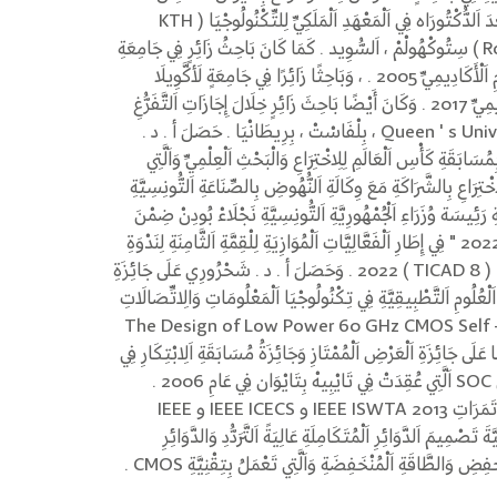
شَحْرُورِي فِي 2011 عَلَى زَمَالَةِ مَا بَعْدَ اَلدُّكْتُورَاه فِي اَلْمَعْهَدِ اَلْمَلَكِيِّ لِلتِّكْنُولُوجْيَا ( KTH
Royal Institute of Technology ) سِتُوكْهُولْمْ ، اَلسُّوِيد . كَمَا كَانَ بَاحِثُ زَائِرٍ فِي جَامِعَةِ
كَارْلِتُونْ فِي أُوتَاوَا بِكَنَدَا خِلَالَ اَلْعَامِ اَلْأَكَادِيمِيِّ 2005 . ، وَبَاحِثًا زَائِرًا فِي جَامِعَةٍ لَأكَّوِيلَا
لَأكَّوِيلَا ، إِيطَالْيَا خِلَالَ اَلْعَامِ اَلْأَكَادِيمِيِّ 2017 . وَكَانَ أَيْضًا بَاحِثَ زَائِرٍ خِلَالَ إِجَازَاتِ اَلتَّفَرُّغِ
اَلْعِلْمِيِّ فِي جَامِعَةٍ Queen ' s University Belfast ، بِلْفَاسْتْ ، بِرِيطَانْيَا . حَصَلَ أ . د .
ُسَابَقَةِ كَأْسِ اَلْعَالَمِ لِلِاخْتِرَاعِ وَالْبَحْثِ اَلْعِلْمِيِّ وَاَلَّتِي
اخْتِرَاعِ بِالشَّرَاكَةِ مَعَ وِكَالَةِ اَلنُّهُوضِ بِالصِّنَاعَةِ اَلتُّونِسِيَّةِ
مَةٍ " IFIA " ، وَبِرِعَايَةِ رَئِيسَة وُزَرَاءِ اَلْجُمْهُورِيَّةِ اَلتُّونِسِيَّةِ نَجْلَاءْ بُودِنْ ضِمْنَ
فَعَّالِيَّاتِ " تُونِسَ تِيكَادْ لِلتَّجْدِيدِ 2022 " فِي إِطَارِ اَلْفَعَّالِيَّاتِ اَلْمُوَازِيَةِ لِلْقِمَّةِ اَلثَّامِنَةِ لِنَدْوَةِ
طُوكْيُو اَلدَّوْلِيَّةِ لِلتَّنْمِيَةِ فِي أَفْرِيقْيَا ( TICAD 8 ) 2022 . وَحَصَلَ أ . د . شَحْرُورِي عَلَى جَائِزَةِ
ّ لِعَامِ 2009 فِي فِئَةِ اَلْعُلُومِ اَلتَّطْبِيقِيَّةِ فِي تِكْنُولُوجْيَا اَلْمَعْلُومَاتِ وَالِاتِّصَالَاتِ
The Design of Low Power 60 GHz CMOS Self - Switching 
َيْضًا عَلَى جَائِزَةِ اَلْعَرْضِ اَلْمُمْتَازِ وَجَائِزَةُ مُسَابَقَةِ اَلِابْتِكَارِ فِي
وَرْشَةِ عَمَلِ اَلدُّكْتُورَاه اَلدَّوْلِيَّةِ حَوْل SOC اَلَّتِي عُقِدَتْ فِي تَايْبِيهْ بِتَايْوَان فِي عَامِ 2006 .
يَعْمَلَ أ . د . شَحْرُورِي كَمُرَاجِعٍ لِمُؤْتَمَرَاتِ IEEE ISWTA 2013 و IEEE ICECS و IEEE
َّةَ تَصْمِيمَ اَلدَّوَائِرِ اَلْمُتَكَامِلَةِ عَالِيَةً اَلتَّرَدُّدِ وَالدَّوَائِرِ
ْخَفِضِ وَالطَّاقَةِ اَلْمُنْخَفِضَةِ وَاَلَّتِي تَعْمَلُ بِتِقْنِيَّةِ CMOS .