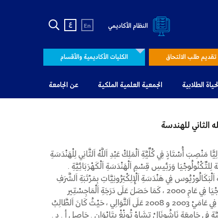
ع
النظام الأكاديمي
En
تقديم طلب الالتحاق
الكليات الأكاديمية والأقسام
لحياة الطلابية
الجمعية العلمية الملكية
عن الجامعة
ه الثاني للهندسة
نْصِبَ أُسْتَاذٍ فِي كُلِّيَّةِ اَلْمَلِكْ عَبْدِ اَللَّهْ اَلثَّانِي لِلْهَنْدَسَةِ
َّة لِلتِّكْنُولُوجْيَا وَرَئِيسِ قِسْمِ اَلْهَنْدَسَةِ اَلْكَهْرَبَائِيَّةِ .
َالُورْيُوس فِي هَنْدَسَةِ اَلْإِلِكْتِرُونِيَّاتِ بِمَرْتَبَةِ اَلشَّرَفِ
مِنْ جَامِعَةِ اَلْأَمِيرَةِ سُمَيَّة لِلتِّكْنُولُوجْيَا فِي عَامِ 2000 ، كَمَا حَصَلَ عَلَى دَرَجَةِ اَلْمَاجِسْتِير
وَدُكْتُورَاهُ فِي هَنْدَسَةِ اَلْإِلِكْتِرُونِيَّاتِ فِي عَامَيْ 2003 و 2008 عَلَى اَلتَّوَالِي ، حَيْثُ كَانَ اَلطَّالِبُ
بَائِيَّةِ فِي جَامِعَةٍ نَاشُونَالْ تِشَاوْ تُونْغْ بِتَايْوَان . حَاصِل أ . د .