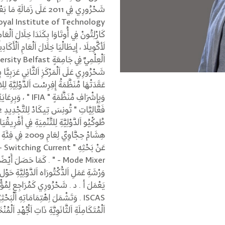
شَحْرُورِي عَلَى اَلْمَرْكَزِ اَلثَّانِي عَرَبِيًّا بِم
عَقَدَتْهَا مُنَظَّمَةُ إِفِرِسْت اَلدَّوْلِيَّةِ لِلِ
وَبِإِشْرَافِ مُنَظَّ
هِشَامْ حِجَّاوِي
عَنْ بَحْثِهِ " Current
- Mode Mixer " . كَمَا حَصَلَ أ
ISCAS . وَتَشْمَلَ اِهْتِمَامَاتِهِ اَلْبَحْثِي
اَلْمُتَكَامِلَةِ اَلثَّانَوِيَّةِ ذَاتِ اَلْجُهْدِ اَلْمُن