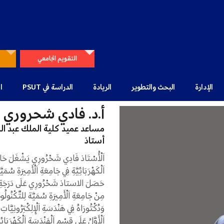
التقويم الجامعي
الإدارة
البحث والتطوير
الريادة
الدراسة في PSUT
ا
أ.د. فادي شحروري
مساعد عميد كلية الملك عبد الل
أستاذ
اَلْأُسْتَاذ فَادِي شَحْرُورِي يَشْغَلَ حَالِيًّا مَ
اَلْكَهْرَبَائِيَّةِ فِي جَامِعَةِ اَلْأَمِيرَةِ سُمَي
حَصَلَ الاستاذ شَحْرُورِي عَلَى دَرَجَةِ اَلْبَك
اَلْأَوَّلُ عَلَى قِسْمِ اَلْهَنْدَسَةِ اَلْكَهْرَ