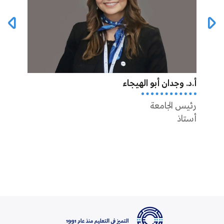
أ.د. وجدان أبو الهيجاء
أ.د أ
رئيس الجامعة
عميد 
أستاذ
أستاذ