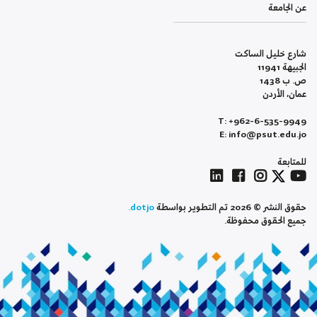
عن الجامعة
شارع خليل الساكت
الجبيهة 11941
ص. ب 1438
عمان، الأردن
T: +962-6-535-9949
E: info@psut.edu.jo
للمتابعة
حقوق النشر © 2026 تم التطوير بواسطة
dotjo.
جميع الحقوق محفوظة.