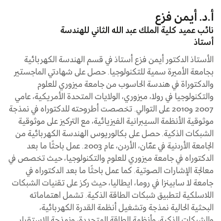
أ.د. أيمن فزع
نائب عميد كلية الملك عبد الله الثاني للهندسة
أستاذ
الأستاذ الدكتور أيمن فزع أستاذ في قسم الهندسة الكهربائية
بجامعة الأميرة سمية للتكنولوجيا. حصل على شهادتي الماجستير
والدكتوراة في هندسة الحاسوب من جامعة ميزوري للعلوم
والتكنولوجيا في رولا، ميزوري، الولايات المتحدة الأمريكية، عامي
2007 و2010 على التوالي. تخصصت أطروحته للدكتوراه في نمذجة
موثوقية الأنظمة السيبرانية الفيزيائية، مع التركيز على موثوقية
الشبكات الذكية. حصل على بكالوريوس الهندسة الكهربائية من
الجامعة الأردنية في عمّان، الأردن، عام 2003. عمل باحثًا ما بعد
الدكتوراه في جامعة ميزوري للعلوم والتكنولوجيا، حيث تخصص في
معالجة الإشارات الصوتية. كما عمل باحثًا ما بعد الدكتوراه في
جامعة لا سابينزا في روما، ايطاليا، حيث ركز على تقنيات الشبكات
اللاسلكية لتطبيق شبكات الطاقة الذكية. تشمل اهتماماته
البحثية الحالية نمذجة وتشغيل أنظمة القدرة الكهربائية،
والشبكات الذكية، وأنظمة الطاقة المتجددة، ونمذجة الاستقرار