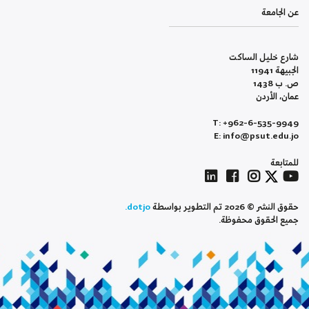
عن الجامعة
شارع خليل الساكت
الجبيهة 11941
ص. ب 1438
عمان، الأردن
T: +962-6-535-9949
E: info@psut.edu.jo
للمتابعة
حقوق النشر © 2026 تم التطوير بواسطة
dotjo.
جميع الحقوق محفوظة.