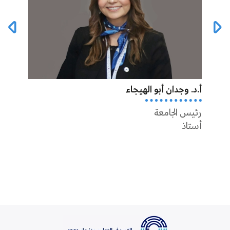
أ.د. وجدان أبو الهيجاء
أ.د أ
رئيس الجامعة
عميد 
أستاذ
أستاذ