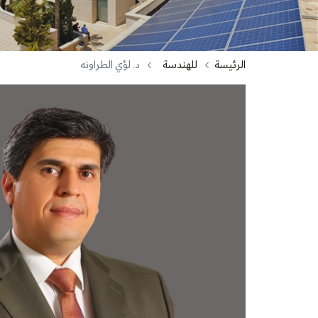
الرئيسة
للهندسة
د. لؤي الطراونه