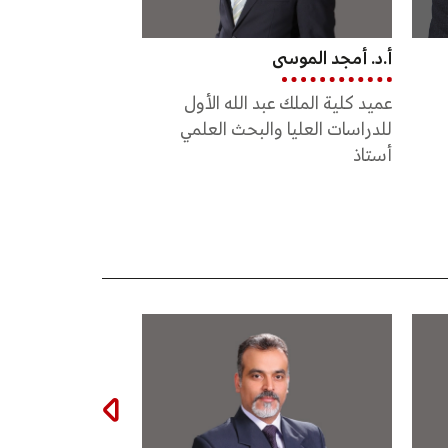
أ.د. فادي شحروري
أ.د. أيمن فزع
مساعد عميد كلية الملك عبد الله
نائب عميد كلية الم
الثاني للهندسة
للهندسة
أستاذ
أستاذ