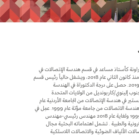
طراونة كأستاذ مساعد في قسم هندسة الإتصالات في
جامعة الأميرة سمية للتكنولوجيا منذ كانون الثاني عام 2018، ويشغل حالياً رئيس قسم
هندسة الاتصالات منذ أيلول عام 2019. حصل على درجة الدكتوراة في الهندسة
نوب إلينوي/كاربونديل من الولايات المتحدة
2، شهادة الماجستير في هندسة الإتصالات من الجامعة الأردنية عام
2008، وشهادة البكالوريوس في هندسة الاتصالات من جامعة مؤتة عام 1999. عمِل في
الجمعية العلمية الملكية منذ عام 1999 ولغاية عام 2018 مهندس رئيسي-مهندس
ونية والطبية . تشمل اهتماماته البحثية مجال
لات الألياف الضوئية والاتصالات اللاسلكية