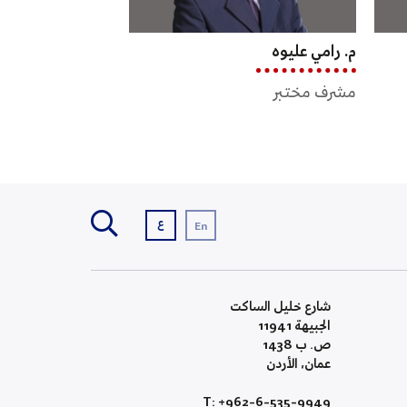
م. جمانة أبو حمد
م. إياد الكوز
مشرف مختبر
مشرف مختبر
ع
En
شارع خليل الساكت
الجبيهة 11941
ص. ب 1438
عمان، الأردن
T: +962-6-535-9949