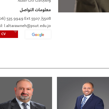
والمجالات ذات الصلة.
معلومات التواصل
06) 535 9949 Ext.5507 /5508
l: l.altarawneh@psut.edu.jo
CV