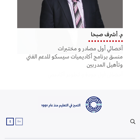
م. أشرف صبحا
مريم 
أخصائي أول مصادر و مختبرات
مشرف
منسق برنامج أكاديميات سيسكو للدعم الفني
م. نداء الظاهر
وتأهيل المدربين
أخصائي أول جودة و تطوير أكاديمي
ع
En