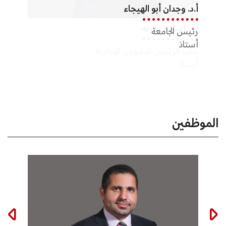
أ.د. وجدان أبو الهيجاء
د. اس
أ.د. أسامه بدارنه
رئيس الجامعة
عميد ك
أستاذ
نائب الرئيس للشؤون الإدارية
أستاذ
أستاذ
الموظفين