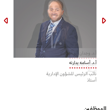
أ.د. وجدان أبو الهيجاء
د. اس
أ.د. أسامه بدارنه
رئيس الجامعة
عميد ك
أستاذ
نائب الرئيس للشؤون الإدارية
أستاذ
أستاذ
الموظفين