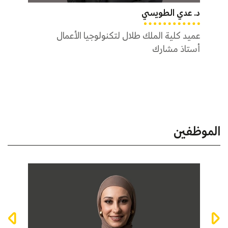
د. عدي الطويسي
أستاذ مشارك
نائب ا
أستاذ
عميد كلية الملك طلال لتكنولوجيا الأعمال
أستاذ مشارك
الموظفين