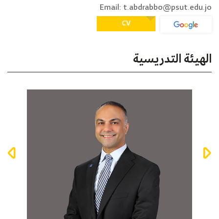
Email: t.abdrabbo@psut.edu.jo
CV
الهيئة التدريسية
د. جورج سمور
د. رام