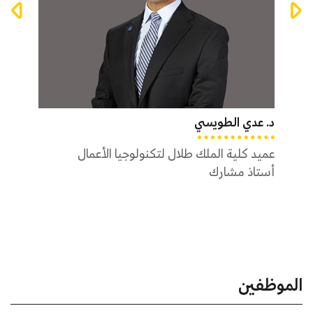
د. جورج سمور
د. رام
د. عدي الطويسي
أستاذ مشارك
نائب ا
أستاذ
عميد كلية الملك طلال لتكنولوجيا الأعمال
أستاذ مشارك
الموظفين