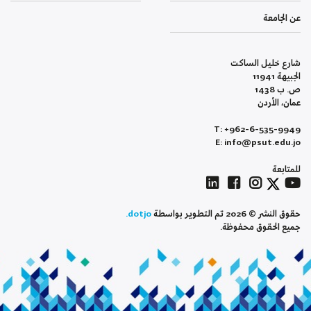
عن الجامعة
شارع خليل الساكت
الجبيهة 11941
ص. ب 1438
عمان، الأردن
T: +962-6-535-9949
E: info@psut.edu.jo
للمتابعة
حقوق النشر © 2026 تم التطوير بواسطة
dotjo.
جميع الحقوق محفوظة.