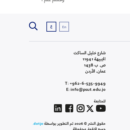
ع
En
شارع خليل الساكت
الجبيهة 11941
ص. ب 1438
عمان، الأردن
T: +962-6-535-9949
E: info@psut.edu.jo
للمتابعة
حقوق النشر © 2026 تم التطوير بواسطة
dotjo.
جميع الحقوق محفوظة.