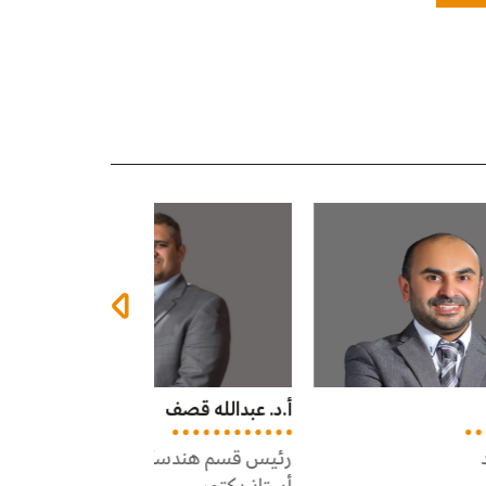
أ.د. عبدالله قصف
د. حازم قطوس
رئيس قسم هندسة البرمجيات
مدير مركز ضمان ال