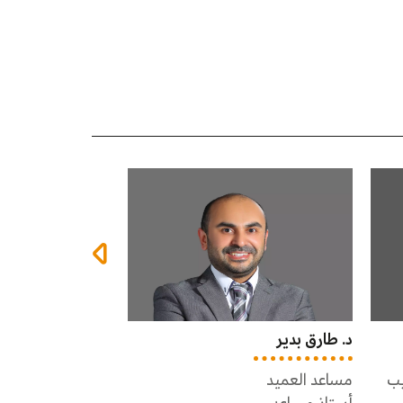
أ.د. عبدالله قصف
د. حازم قطوس
رئيس قسم هندسة البرمجيات
مدير مركز ضمان ال