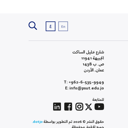
ع
En
شارع خليل الساكت
الجبيهة 11941
ص. ب 1438
عمان، الأردن
T: +962-6-535-9949
E: info@psut.edu.jo
للمتابعة
حقوق النشر © 2026 تم التطوير بواسطة
dotjo.
جميع الحقوق محفوظة.