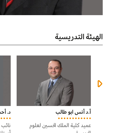
الهيئة التدريسية
د. أحمد التميمي
د. عم
لحسين لعلوم
نائب العميد
مدير 