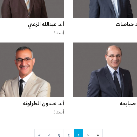
مد حياصات
أ.د. عبدالله الزعبي
أستاذ
ل صبابحه
أ.د. خلدون الطراونه
أستاذ
»
>
3
2
1
<
«