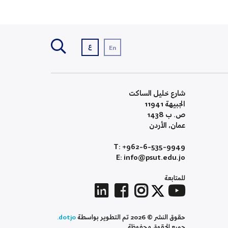
ع
En
شارع خليل الساكت
الجبيهة 11941
ص. ب 1438
عمان، الأردن
T: +962-6-535-9949
E: info@psut.edu.jo
للمتابعة
حقوق النشر © 2026 تم التطوير بواسطة
dotjo.
جميع الحقوق محفوظة.