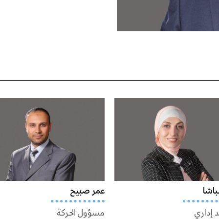
باشا
عمر صبيح
 إداري
مسؤول الحركة