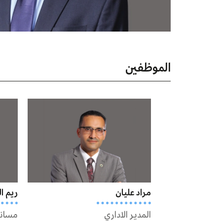
الموظفين
مراد عليان
ريم ال
المدير الاداري
مساند