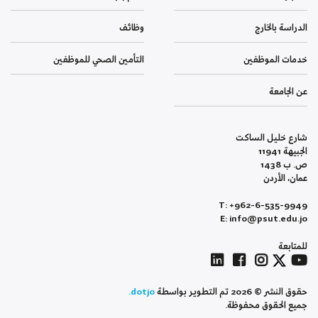
الدراسة بالخارج
وظائف
خدمات الموظفين
التأمين الصحي للموظفين
عن الجامعة
شارع خليل الساكت
الجبيهة 11941
ص. ب 1438
عمان، الأردن
T: +962-6-535-9949
E: info@psut.edu.jo
للمتابعة
حقوق النشر © 2026 تم التطوير بواسطة
dotjo.
جميع الحقوق محفوظة.