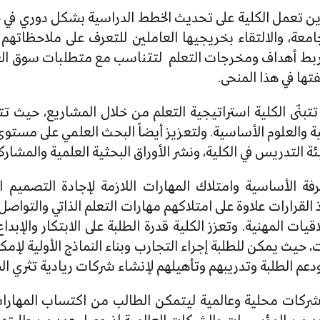
ين تعمل الكلية على تحديث الخطط الدراسية بشكل دوري في 
جامعة، والالتقاء بخريجيها العاملين للتعرف على ملاحظاتهم
 وربط أهداف ومخرجات التعلم لتتناسب مع متطلبات سوق ال
ها في هذا المنحى.
والعلوم الأساسية. ولتعزيز أيضاً البحث العلمي على مستوى ا
التدريس في الكلية، ونشر الأوراق البحثية العلمية والمشاركة
رفة الأساسية وامتلاك المهارات اللازمة لإجادة التصميم 
لقرارات علاوة على امتلاكهم مهارات التعلم الذاتي والتواصل 
لاقيات المهنية. وتعزز الكلية قدرة الطلبة على الابتكار والإبد
حيث يمكن للطلبة إجراء التجارب وبناء النماذج الأولية لإمك
ة ودعم الطلبة وتدريبهم وتأهيلهم لإنشاء شركات ريادية تثري 
كات محلية وعالمية ليتمكن الطالب من اكتساب المهارات 