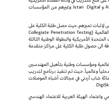
على منح للتدريب في وكالة الفضاء الأمريكية
(NASA) والمركز الوطني للدراسات الفضائية الفرنسي (CNES) وAIRBUS وTOSHIBA وCERN وAMAZON و Istari Digital وغيرهم من المؤسسات
ص لإثبات تميزهم، حيث حصل طلبة الكلية على
المركز الأول في العديد من المسابقات المحلية والإقليمية والعالمية كمسابقة كشف الاختراق الجامعية العالمية (Collegiate Penetration Testing
Rochester Institute of Tech في نيويورك - الولايات المتحدة الأمريكية والبطولة الوطنية الثالثة
فة الى حصول طلبة الكلية على مراكز متقدمة
ت عالمية ومؤسسات وطنية بتأهيل المهندسين
ياً وعالمياً. حيث تم تنفيذ برنامج لتدريب
امعة Purdue الأمريكة وتقوم حالياً بتدريب مائة شاب أردني في مجالات أشباه الموصلات
ر بأن الكلية حاصلة في جميع برامجها على مستوى البكالوريوس على اعتماد ABET العالمي واعتماد الهيئة العربية للاعتماد الهندسي