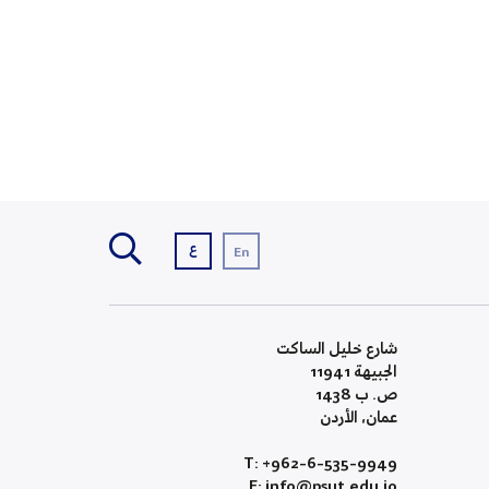
ع
En
شارع خليل الساكت
الجبيهة 11941
ص. ب 1438
عمان، الأردن
T: +962-6-535-9949
E: info@psut.edu.jo