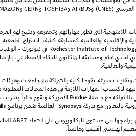
ديد من المؤسسات والشركات العالمية إذ حصل عدد من طلبتها 
ات اللامنهجية التي تطور مهاراتهم وتحفزهم وتتيح لهم الفر
Competition) والتي تم تنظيمها في جامعة nology
ني الحادي عشر ومسابقة الهاكاثون للذكاء الاصطناعي، بالإضا
مية والعالمية.
 وتقنيات حديثة، تقوم الكلية بالشراكة مع جامعات وهيئا
هم لاكتساب المهارات اللازمة في هذه المجالات المطلوبة محل
خمسين شاباً أردنياً في مجال الأمن السيبراني بالشراكة مع ج
Syno العالمية ضمن برنامج DigiSkills .
ومن الجدير بالذك
عليم الهندسي إقليمياً وعالمياً.