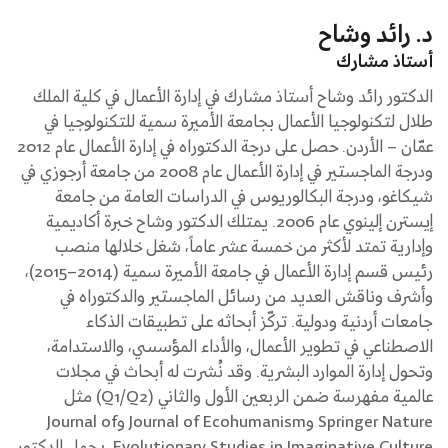
د. رائد وشاح
أستاذ مشارك
الدكتور رائد وشاح أستاذ مشارك في إدارة الأعمال في كلية الملك
طلال لتكنولوجيا الأعمال بجامعة الأميرة سمية للتكنولوجيا في
عمّان – الأردن. حصل على درجة الدكتوراه في إدارة الأعمال عام 2012
ودرجة الماجستير في إدارة الأعمال عام 2008 من جامعة أرجوزي في
شيكاغو، ودرجة البكالوريوس في الدراسات العامة من جامعة
إيسترن إلينوي عام 2006. يمتلك الدكتور وشاح خبرة أكاديمية
وإدارية تمتد لأكثر من خمسة عشر عاماً، شغل خلالها منصب
رئيس قسم إدارة الأعمال في جامعة الأميرة سمية (2014–2015)،
وأشرف وناقش العديد من رسائل الماجستير والدكتوراه في
جامعات أردنية ودولية. تركّز أبحاثه على تطبيقات الذكاء
الاصطناعي في تطوير الأعمال، والأداء المؤسسي، والاستدامة،
وتحول إدارة الموارد البشرية. وقد نُشرت له أبحاث في مجلات
عالمية مفهرسة ضمن الربعين الأول والثاني (Q1/Q2) مثل
Springer Nature وJournal of Ecohumanism وJournal of
Evolutionary Studies in Imaginative Culture. يحمل الدكتور