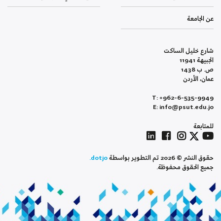
عن الجامعة
شارع خليل الساكت
الجبيهة 11941
ص. ب 1438
عمان، الأردن
T: +962-6-535-9949
E: info@psut.edu.jo
للمتابعة
حقوق النشر © 2026 تم التطوير بواسطة
dotjo.
جميع الحقوق محفوظة.