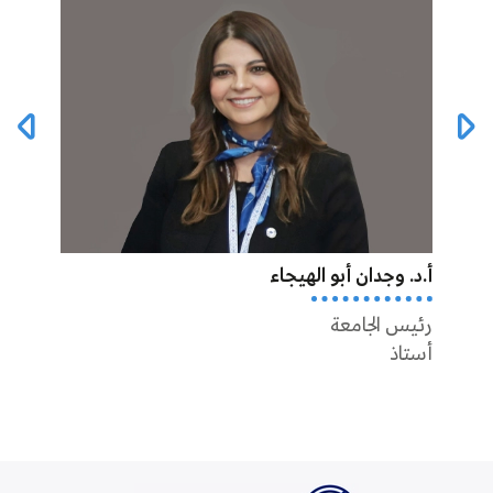
أ.د. وجدان أبو الهيجاء
أ.د. أ
رئيس الجامعة
أستاذ
نائب 
أستاذ