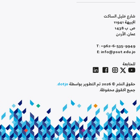
شارع خليل الساكت
الجبيهة 11941
ص. ب 1438
عمان، الأردن
T: +962-6-535-9949
E: info@psut.edu.jo
للمتابعة
حقوق النشر © 2026 تم التطوير بواسطة
dotjo.
جميع الحقوق محفوظة.