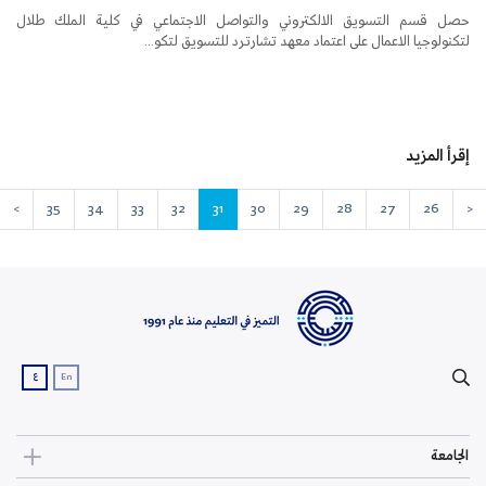
حصل قسم التسويق الالكتروني والتواصل الاجتماعي في كلية الملك طلال
لتكنولوجيا الاعمال على اعتماد معهد تشارترد للتسويق لتكو...
إقرأ المزيد
>
35
34
33
32
31
30
29
28
27
26
<
ع
En
الجامعة