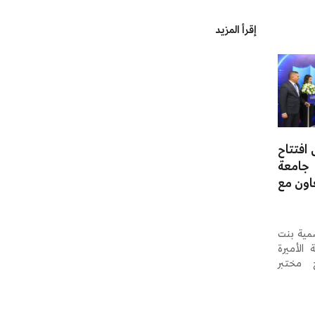
إقرأ المزيد
افتتاح
 جامعة
عاون مع
مية بنت
الأميرة
 مختبر