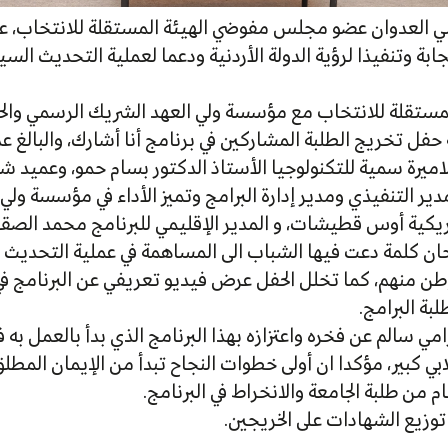
مي العدوان عضو مجلس مفوضي الهيئة المستقلة للانتخاب، ع
ابة وتنفيذا لرؤية الدولة الأردنية ودعما لعملية التحديث السي
لمستقلة للانتخاب مع مؤسسة ولي العهد الشريك الرسمي والحص
يرة سمية للتكنولوجيا الأستاذ الدكتور بسام حمو، وعميد شؤو
دير التنفيذي ومدير إدارة البرامج وتميز الأداء في مؤسسة ول
يكية أوس قطيشات، و المدير الإقليمي للبرنامج محمد الصقو
ان كلمة دعت فيها الشباب الى المساهمة في عملية التحديث 
طن منهم، كما تخلل الحفل عرض فيديو تعريفي عن البرنامج 
ة البرامج.
امي سالم عن فخره واعتزازه بهذا البرنامج الذي بدأ بالعمل به
لابي كبير، مؤكدا ان أولى خطوات النجاح تبدأ من الإيمان المطلق
ام من طلبة الجامعة والانخراط في البرنامج.
توزيع الشهادات على الخريجين.