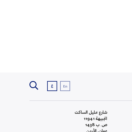
ع
En
شارع خليل الساكت
الجبيهة 11941
ص. ب 1438
عمان، الأردن