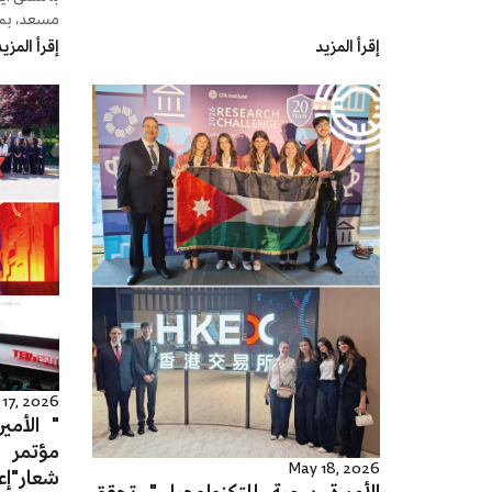
مسعد، بمن
إقرأ المزيد
إقرأ المزي
17, 2026
" الأمي
May 18, 2026
شعار"إع