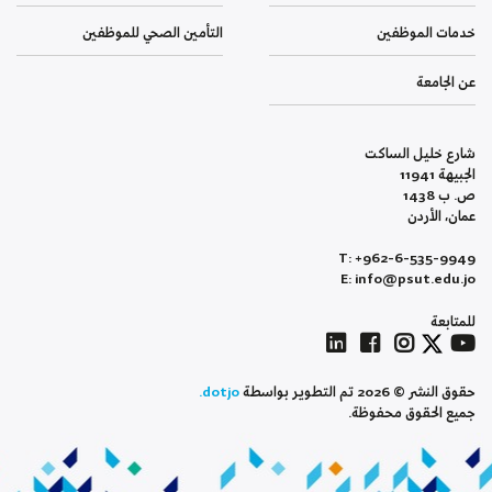
خدمات الموظفين
التأمين الصحي للموظفين
عن الجامعة
شارع خليل الساكت
الجبيهة 11941
ص. ب 1438
عمان، الأردن
T: +962-6-535-9949
E: info@psut.edu.jo
للمتابعة
حقوق النشر © 2026 تم التطوير بواسطة
dotjo.
جميع الحقوق محفوظة.