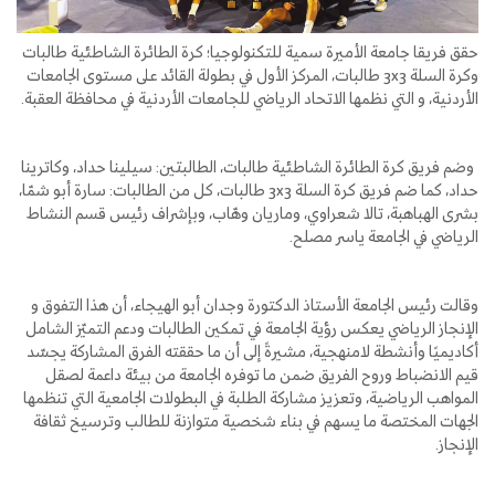
حقق فريقا جامعة الأميرة سمية للتكنولوجيا؛ كرة الطائرة الشاطئية طالبات
وكرة السلة 3x3 طالبات، المركز الأول في بطولة القائد على مستوى الجامعات
الأردنية، و التي نظمها الاتحاد الرياضي للجامعات الأردنية في محافظة العقبة.
وضم فريق كرة الطائرة الشاطئية طالبات، الطالبتين: سيلينا حداد، وكاترينا
حداد، كما ضم فريق كرة السلة 3x3 طالبات، كل من الطالبات: سارة أبو شمّا،
بشرى الهباهبة، تالا شعراوي، وماريان وهّاب، وبإشراف رئيس قسم النشاط
الرياضي في الجامعة ياسر مصلح.
وقالت رئيس الجامعة الأستاذ الدكتورة وجدان أبو الهيجاء، أن هذا التفوق و
الإنجاز الرياضي يعكس رؤية الجامعة في تمكين الطالبات ودعم التميّز الشامل
أكاديميًا وأنشطة لامنهجية، مشيرةً إلى أن ما حققته الفرق المشاركة يجسّد
قيم الانضباط وروح الفريق ضمن ما توفره الجامعة من بيئة داعمة لصقل
المواهب الرياضية، وتعزيز مشاركة الطلبة في البطولات الجامعية التي تنظمها
الجهات المختصة ما يسهم في بناء شخصية متوازنة للطالب وترسيخ ثقافة
الإنجاز.