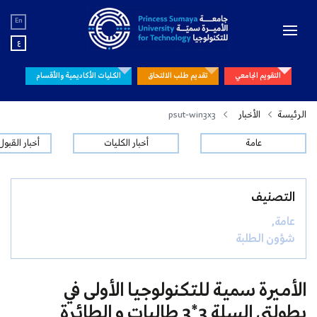
En
ع
التقويم الجامعي
تقديم طلب الالتحاق
الكليات الأكاديمية والأقسام
الرئيسة
الأخبار
psut-win3x3
عامة
أخبار الكليات
أخبار القبو
التصنيف
عامة,
شؤون الطلبة
الأميرة سمية للتكنولوجيا الأولى في
بطولتي السلة 3*3 طالبات و الطائرة