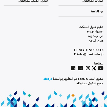
خدمات الموظفين
التأمين الصحي للموظفين
عن الجامعة
شارع خليل الساكت
الجبيهة 11941
ص. ب 1438
عمان، الأردن
T: +962-6-535-9949
E: info@psut.edu.jo
للمتابعة
حقوق النشر © 2026 تم التطوير بواسطة
dotjo.
جميع الحقوق محفوظة.