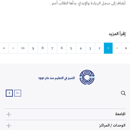
تُضاف إلى سجل الريادة والإبداع، بدأها الطالب أحم...
إقرأ المزيد
»
>
10
9
8
7
6
5
4
3
2
1
<
«
ع
En
الجامعة
الوحدات / المراكز