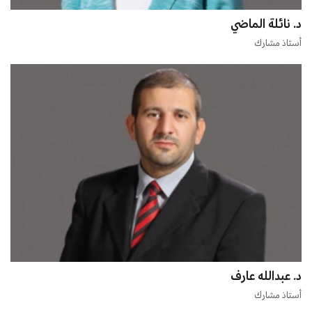
د. نائلة الماضي
أستاذ مشارك
د. عبدالله عارف
أستاذ مشارك