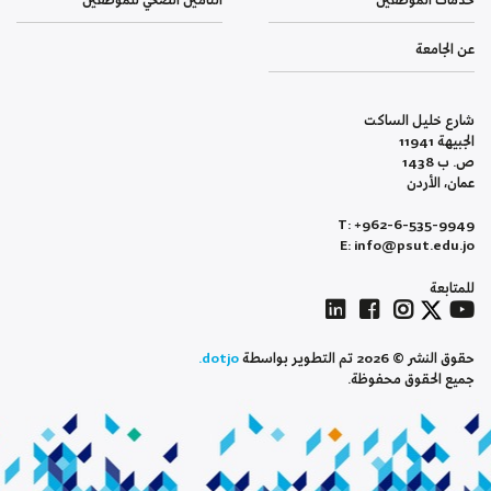
خدمات الموظفين
التأمين الصحي للموظفين
عن الجامعة
شارع خليل الساكت
الجبيهة 11941
ص. ب 1438
عمان، الأردن
T: +962-6-535-9949
E: info@psut.edu.jo
للمتابعة
حقوق النشر © 2026 تم التطوير بواسطة
dotjo.
جميع الحقوق محفوظة.