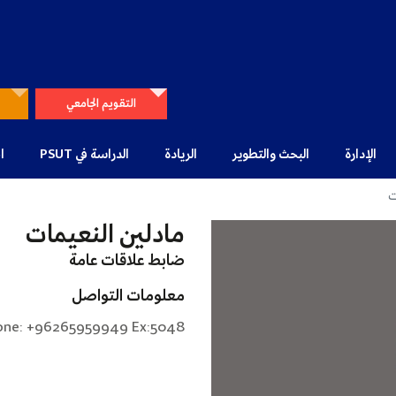
التقويم الجامعي
الإدارة
البحث والتطوير
الريادة
الدراسة في PSUT
ا
ت
مادلين النعيمات
ضابط علاقات عامة
معلومات التواصل
one: +96265959949 Ex:5048