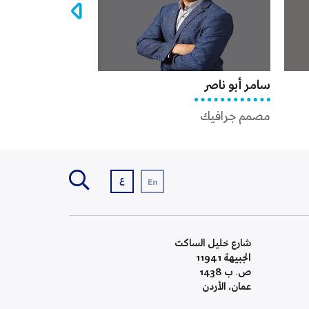
أبو ناصر
ستيفاني العبادي
 جرافيك
ضابط علاقات عامة
ع
En
شارع خليل الساكت
الجبيهة 11941
ص. ب 1438
عمان، الأردن