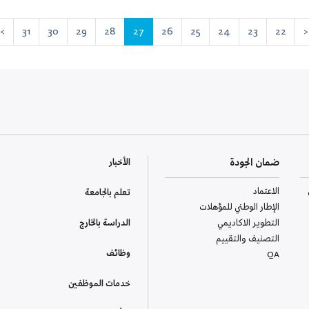
>
31
30
29
28
27
26
25
24
23
22
<
ضمان الجودة
الأخبار
الاعتماد
تعلم بالجامعة
الإطار الوطني للمؤهلات
التطوير الاكاديمي
الدراسة بالخارج
التصنيف والتقييم
وظائف
QA
خدمات الموظفين