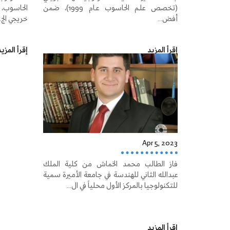
(تخصص علـم الحاسوب عـام 1999)، ضمن
الحاسوب، 
أفض...
خريجي الج..
إقرأ المزيد
إقرأ المزي
Apr 5, 2023
فاز الطالب محمد الخماش من كلية الملك
عبدالله الثاني للهندسة في جامعة الأميرة سمية
للتكنولوجيا بالمركز الأول محلياً في ال...
إقرأ المزيد