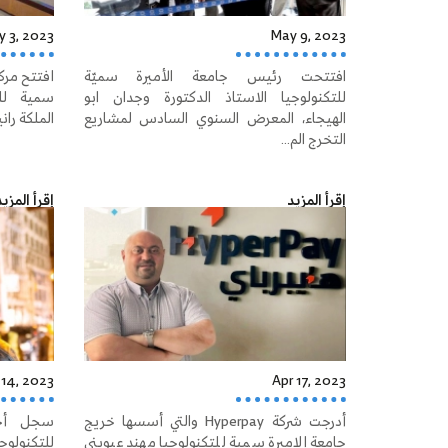
 3, 2023
May 9, 2023
افتتحت رئيس جامعة الأميرة سميّة
افتتح مركز
للتكنولوجيا الاستاذ الدكتورة وجدان ابو
سمية للت
الهيجاء، المعرض السنوي السادس لمشاريع
الملكة راني
التخرج الم...
إقرأ المزيد
إقرأ المزي
 14, 2023
Apr 17, 2023
أدرجت شركة Hyperpay والتي أسسها خريج
سجل أحد
جامعة الاميرة سمية للتكنولوجيا مهند عبويني
للتكنول