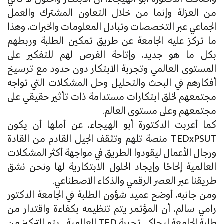
من العزلة وإنما من خلال التعاون المشترك والعمل
الجماعي عبر التخصصات وتبادل المعلومات والخبرات، وهذا
ما تركز عليه الجامعة عن طريق تمكين الطلبة وربطهم
بكل ما هو جديد، وإتاحة الفرص لهم للتفكير على
المستوى العالمي وتجربة الابتكار دون حدود مع ترسيخ
أفكارهم في البحث والتحليل وحل المشكلات التي تواجه
مجتمعهم لخلق ابتكارات مستدامة ذات تأثير حقيقي على
مجتمعهم وعلى مستوى العالم.
كما أعربت الدكتورة أبو الهيجاء، عن أملها أن يكون
TEDxPSUT منصة تلهم وتثقف الجيل القادم من القادة
ورجال الأعمال ليقودوا الطريق في مواجهة أكثر المشكلات
العالمية إلحاحًا وإيجاد الحلول الابتكارية لها ونحن نشق
طريقنا عبر العصر الرقمي والذكاء الاصطناعي.
ومن جانبه، أوضح عميد شؤون الطلبة في الجامعة الدكتور
رامي سالم، أن المؤتمر يتم تنظيمه بكفاءة واقتدار من
طلبة الجامعة ليحاكي تجربة TED العالمية، يتم التركيز من