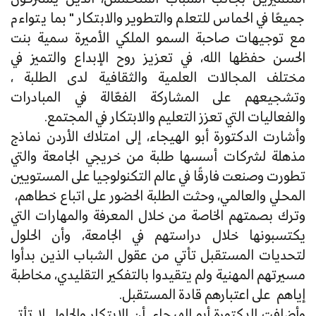
جميعًا في الحماس للتعلم والتطوير والابتكار " بما يتواءم
مع توجيهات صاحبة السمو الملكي الأميرة سمية بنت
الحسن حفظها الله، في تعزيز روح الإبداع والتميز في
مختلف المجالات العلمية والثقافية لدى الطلبة ،
وتشجيعهم على المشاركة الفعّالة في المبادرات
والفعاليات التي تعزز التعليم والابتكار في المجتمع.
وأشارت الدكتورة أبو الهيجاء، إلى امتلاك الأردن نماذج
مذهلة لشركات أسسها طلبة من خريجي الجامعة والتي
تطورت وصنعت فارقًا في عالم التكنولوجيا على المستويين
المحلي والعالمي، وحثت الطلبة الحضور على اتباع خطاهم،
وترك بصمتهم الخاصة من خلال المعرفة والمهارات التي
يكتسبونها خلال دراستهم في الجامعة، وأن الحلول
لتحديات المستقبل تأتي من عقول الشباب الذين بدأوا
مسيرتهم المهنية ولم يتقيدوا بالتفكير التقليدي، مخاطبة
إياهم على اعتبارهم قادة المستقبل.
وأضافت الدكتورة أبو الهيجاء، أن الابتكار والحلول لا تأتي