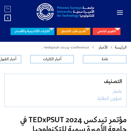
En
ع
التقويم الجامعي
تقديم طلب الالتحاق
الكليات الأكاديمية والأقسام
الرئيسة
الأخبار
tedxpsut-2024-conference-...
عامة
أخبار الكليات
أخبار القبو
التصنيف
عامة,
شؤون الطلبة
مؤتمر تيدكس TEDxPSUT 2024 في
جامعة الأميرة سمية للتكنولوجيا