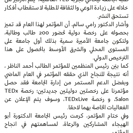
خلاله على زيادة الوعي والثقافة للطلبة لاستقطاب أفكار
تستحق النشر.
وأشار الدكتور رامي سالم، أن المؤتمر لهذا العام قد تميز
بحصوله على رخصة دولية لحضور 200 طالب وطالبة،
ولتكون جامعة الأميرة سمية بذلك أول جامعة على
المستوى المحلي والشرق الأوسط بالحصول على هذا
الترخيص الدولي.
كما بيَن رئيس المنظمين للمؤتمر الطالب أحمد الناظر ،
أنه نتيجة للنجاح الذي حققه المؤتمر في العام الماضي
وبفضل الدعم المستمر من إدارة الجامعة فقد حصل
مؤتمرنا على رخصتين دوليتين جديدتين؛ رخصة TEDx
Salon، و رخصة TEDxLive، وسوف يتم الإعلان عن
الفعاليات الخاصة بهما لاحقا.
وفي ختام المؤتمر، كرمت رئيس الجامعة الدكتورة أبو
الهيجاء المشاركين والرعاة، لمساهمتهم في انجاح
المؤتمر.