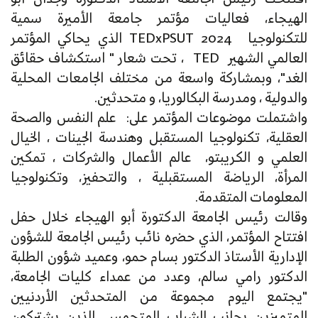
الهيجاء، فعاليات مؤتمر جامعة الأميرة سمية
للتكنولوجيا TEDxPSUT 2024 الذي يحاكي المؤتمر
العالمي الشهير TED ، تحت شعار " استكشاف حقائق
الغد"، وبمشاركة واسعة من مختلف الجامعات المحلية
والدولية ، ومدرسة البكالوريا، و متحدثين.
واشتملت موضوعات المؤتمر على: علم النفس والصحة
العقلية، تكنولوجيا المستقبل وهندسة الجينات ، الخيال
العلمي و الكريبتو، عالم الأعمال والشركات ، تمكين
المرأة، الرياضة المستقبلية ، والتحفيز، وتكنولوجيا
المعلومات المتقدمة.
وقالت رئيس الجامعة الدكتورة أبو الهيجاء خلال حفل
افتتاح المؤتمر، الذي حضره نائب رئيس الجامعة للشؤون
الإدارية الأستاذ الدكتور بسام حمو، وعميد شؤون الطلبة
الدكتور رامي سالم، وعدد من عمداء كليات الجامعة،
"يجتمع اليوم مجموعة من المتحدثين الأردنيين
المتميزين بجانب الشباب المتحمس، الذين يشتركون