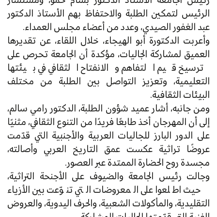
رئيس الجامعة الأستاذ الدكتور بسام حمو، ومستشار
الرئيس لتمكين الطلبة والاحتفاظ بهم الأستاذ الدكتور
عبد الغفور الصيدي، وعدد من أعضاء مجلس العمداء.
وأعربت الدكتورة أبو الهيجاء، خلال اللقاء، عن تقديرها
العميق لمشاركة الجاليات، مؤكدة أن الجامعة تحرص على
ترسيخ قيم التفاهم والانفتاح الثقافي في بيئتها
التعليمية، وتعزيز التواصل بين الطلبة من مختلف
البيئات الثقافية.
ومن جانبه، أشار عميد شؤون الطلبة، الدكتور رامي سالم،
إلى أن المهرجان أخذ طابعًا فريدًا من التنوع الثقافي، مثنيًا
على الدور البارز للجاليات العربية والأجنبية التي قدّمت
عروضًا تراثية عكست عمق التاريخ العربي وأصالته،
مجسدة روح الحضارة الممتدة عبر العصور.
وجالت رئيس الجامعة والضيوف على الأجنحة التراثية،
حيث اطلعوا على المعروضات التي تنوّعت بين الأزياء
التقليدية، والمأكولات الشعبية، والحرف اليدوية، والعروض