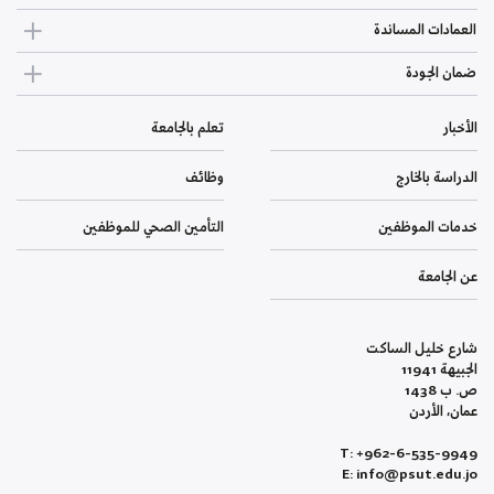
العمادات المساندة
ضمان الجودة
الأخبار
تعلم بالجامعة
الدراسة بالخارج
وظائف
خدمات الموظفين
التأمين الصحي للموظفين
عن الجامعة
شارع خليل الساكت
الجبيهة 11941
ص. ب 1438
عمان، الأردن
T: +962-6-535-9949
E: info@psut.edu.jo