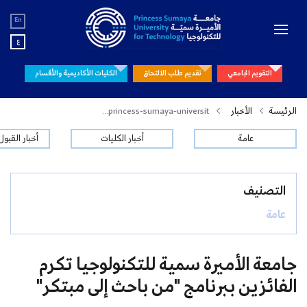
En
ع
التقويم الجامعي
تقديم طلب الالتحاق
الكليات الأكاديمية والأقسام
الرئيسة
الأخبار
princess-sumaya-universit...
عامة
أخبار الكليات
أخبار القبو
التصنيف
عامة
جامعة الأميرة سمية للتكنولوجيا تكرم
الفائزين ببرنامج "من باحث إلى مبتكر"