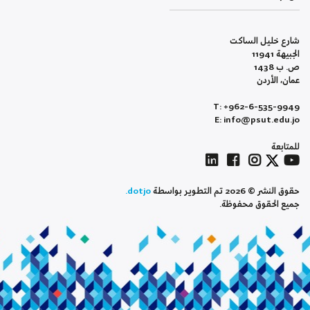
شارع خليل الساكت
الجبيهة 11941
ص. ب 1438
عمان، الأردن
T: +962-6-535-9949
E: info@psut.edu.jo
للمتابعة
حقوق النشر © 2026 تم التطوير بواسطة
dotjo.
جميع الحقوق محفوظة.