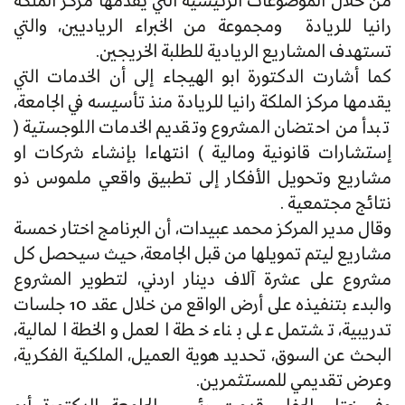
من خلال الموضوعات الرئيسية التي يقدمها مركز الملكة
رانيا للريادة ومجموعة من الخبراء الرياديين، والتي
تستهدف المشاريع الريادية للطلبة الخريجين.
كما أشارت الدكتورة ابو الهيجاء إلى أن الخدمات التي
يقدمها مركز الملكة رانيا للريادة منذ تأسيسه في الجامعة،
تبدأ من احتضان المشروع وتقديم الخدمات اللوجستية (
إستشارات قانونية ومالية ) انتهاءا بإنشاء شركات او
مشاريع وتحويل الأفكار إلى تطبيق واقعي ملموس ذو
نتائج مجتمعية .
وقال مدير المركز محمد عبيدات، أن البرنامج اختار خمسة
مشاريع ليتم تمويلها من قبل الجامعة، حيث سيحصل كل
مشروع على عشرة آلاف دينار اردني، لتطوير المشروع
والبدء بتنفيذه على أرض الواقع من خلال عقد 10 جلسات
تدريبية، تشتمل على بناء خطة العمل والخطة المالية،
البحث عن السوق، تحديد هوية العميل، الملكية الفكرية،
وعرض تقديمي للمستثمرين.