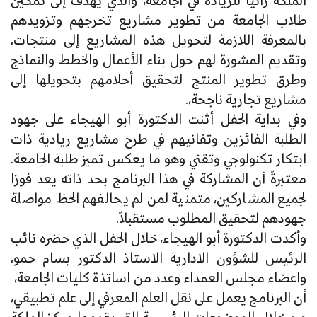
الملكة رانيا للريادة في الجامعة، والذي يهدف إلى تمكين
طلاب الجامعة من تطوير مشاريع تخرجهم وتزويدهم
بالمعرفة اللازمة لتحويل هذه المشاريع إلى منتجات،
وتقديم المشورة لهم حول بناء الأعمال والخطط والنماذج
وطرق تطوير المنتج لتحقيق أحلامهم بتحويلها إلى
مشاريع تجارية ناجحة،.
وفي بداية الحفل أثنت الدكتورة أبو الهيجاء على جهود
الطلبة الفائزين وتفانيهم في طرح مشاريع ريادية ذات
ابتكار تكنولوجي وتقني وهو ما يعكس تميز طلبة الجامعة.
معتبرةً أن المشاركة في هذا البرنامج بحد ذاته يعد فوزا
لجميع المشاركين، متمنية لمن لم يحالفهم الحظ مواصلة
جهودهم لتحقيق المطلوب مستقبلاً.
وأكدت الدكتورة أبو الهيجاء، خلال الحفل الذي حضره نائب
الرئيس للشؤون الادارية الاستاذ الدكتور بسام حمو،
واعضاء مجلس العمداء وعدد من اساتذة كليات الجامعة،
أن البرنامج يعمل على نقل العلم المعرفي إلى علم تطبيقي،