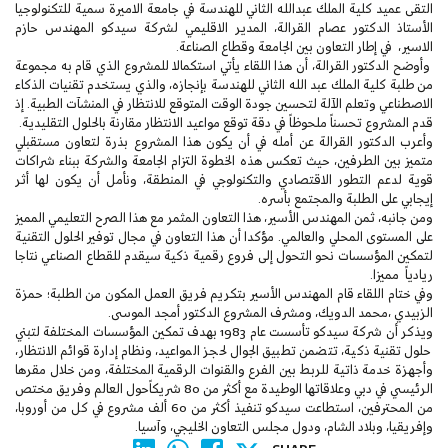
التقى عميد كلية الملك عبدالله الثاني للهندسة في جامعة الاميرة سمية للتكنولوجيا
الأستاذ الدكتور عصام القرالة، المدير الاقليمي لشركة سيدكو المهندس حازم
الاسير، في إطار التعاون بين الجامعة وقطاع الصناعة.
وأوضح الدكتور القرالة، أن هذا اللقاء يأتي استكمالا للمشروع الذي قام به مجموعة
من طلبة كلية الملك عبد الله الثاني للهندسة بإنجازه، والذي يستخدم تقنيات الذكاء
الاصطناعي وتعلم الآلة لتحسين جودة الوقت المتوقع للانتظار في المنشآت الطبية. إذ
قدم المشروع تحسناً ملحوظاً في دقة توقع مواعيد الانتظار مقارنة بالحلول التقليدية.
وأعرب الدكتور القرالة عن أمله في أن يكون هذا المشروع بذرة لتعاون مستقبلي
متميز بين الطرفين، حيث تعكس هذه الخطوة التزام الجامعة والشركة ببناء شراكات
قوية لدعم التطور الاقتصادي والتكنولوجي في المنطقة، ونأمل أن يكون لها أثر
إيجابي على الطلبة والمجتمع بأسره.
ومن جانبه، ثمن المهندس الأسير، هذا التعاون المثمر مع هذا الصرح التعليمي المميز
على المستوى المحلي والعالمي. مؤكدا أن هذا التعاون في مجال توفير الحلول التقنية
لتمكين المؤسسات نحو التحول إلى فروع رقمية ذكية سيقدم للقطاع الصناعي نتاجا
ريادياً مميزا.
وفي ختام اللقاء قام المهندس الأسير بتكريم فريق العمل المكون من الطلبة؛ حمزة
الزبيدي ،محمد الدويك، ومشرف المشروع الدكتور أمجد الموسى.
ويذكر أن شركة سيدكو تأسست عام 1983 بهدف تمكين المؤسسات المختلفة لتبني
حلول تقنية ذكية، تتضمن تطبيق الجوال لحجز المواعيد، ونظام إدارة قوائم الانتظار،
وأجهزة خدمة ذاتية للربط بين الفرع والقنوات الرقمية المختلفة، ومن خلال مقرها
الرئيسي في دبي وعلاقاتها الوطيدة مع أكثر من 80 شريكاًحول العالم وفريق مختص
من المحترفين، استطاعت سيدكو تنفيذ أكثر من 60 ألف مشروع في كل من أوروبا،
وإفريقيا، وبلاد الشام، ودول مجلس التعاون الخليجي، وآسيا.