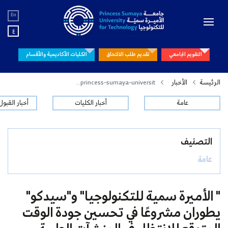
En
ع
التقويم الجامعي
تقديم طلب الالتحاق
الكليات الأكاديمية والأقسام
الرئيسة
الأخبار
princess-sumaya-universit...
عامة
أخبار الكليات
أخبار القبو
التصنيف
عامة
" الأميرة سمية للتكنولوجيا" و"سيدكو"
يطوران مشروعًا في تحسين جودة الوقت