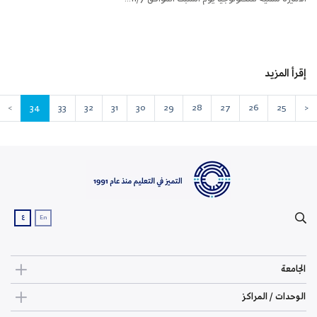
إقرأ المزيد
>
34
33
32
31
30
29
28
27
26
25
<
ع
En
الجامعة
الوحدات / المراكز