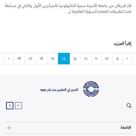
فاز فريقان من جامعة الأميرة سمية للتكنولوجيا بالمركزين الأول والثاني في مسابقة
ناسا لتطبيقات الفضاء السنويّة العالميّة ل...
إقرأ المزيد
»
>
18
17
16
15
14
13
12
11
10
9
<
ع
En
الجامعة