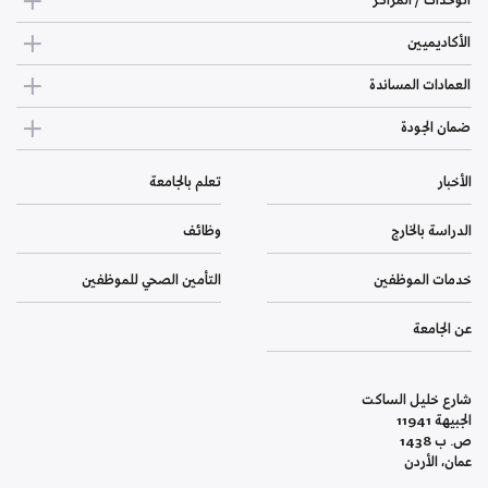
الوحدات / المراكز
الأكاديميين
العمادات المساندة
ضمان الجودة
الأخبار
تعلم بالجامعة
الدراسة بالخارج
وظائف
خدمات الموظفين
التأمين الصحي للموظفين
عن الجامعة
شارع خليل الساكت
الجبيهة 11941
ص. ب 1438
عمان، الأردن