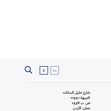
ع
En
شارع خليل الساكت
الجبيهة 11941
ص. ب 1438
عمان، الأردن