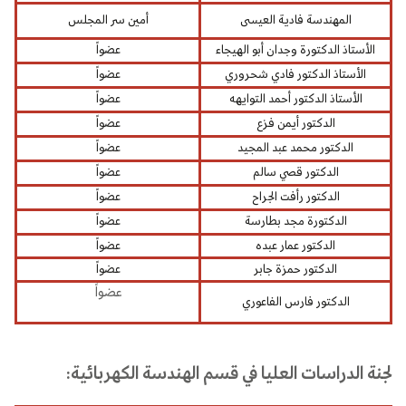
المهندسة فادية العيسى
أمين سر المجلس
الأستاذ الدكتورة وجدان أبو الهيجاء
عضواً
الأستاذ الدكتور فادي شحروري
عضواً
الأستاذ الدكتور أحمد التوايهه
عضواً
الدكتور أيمن فزع
عضواً
الدكتور محمد عبد المجيد
عضواً
الدكتور قصي سالم
عضواً
الدكتور رأفت الجراح
عضواً
الدكتورة مجد بطارسة
عضواً
الدكتور عمار عبده
عضواً
الدكتور حمزة جابر
عضواً
عضواً
الدكتور فارس الفاعوري
لجنة الدراسات العليا في قسم الهندسة الكهربائية: