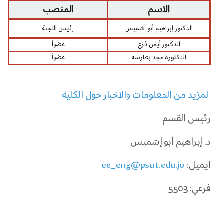
الاسم
المنصب
الدكتور إبراهيم أبو إشميس
رئيس اللجنة
الدكتور أيمن فزع
عضواً
الدكتورة مجد بطارسة
عضواً
لمزيد من المعلومات والاخبار حول الكلية
رئيس القسم
د. إبراهيم أبو إشميس
ايميل:
ee_eng@psut.edu.jo
فرعي: 5503